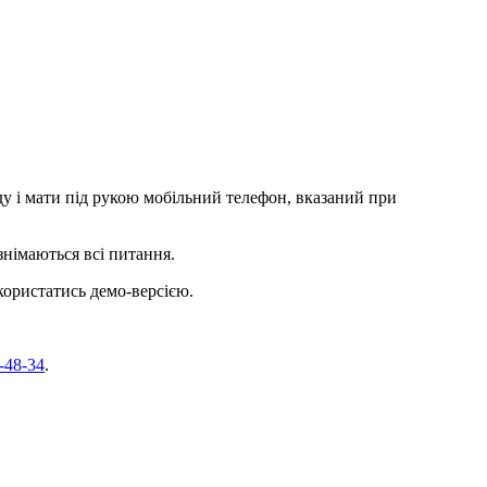
ду і мати під рукою мобільний телефон, вказаний при
знімаються всі питання.
ористатись демо-версією.
-48-34
.