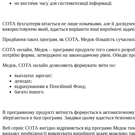
не вистачає часу для систематизації інформації.
СОТА бухгалтерія вітається не лише новачками, але й досвідче
використовуючи який, вдається вирішити інші виробничі задачі
Придбання таких програм, як СОТА, Медок більшість сучасних пі
СОТА онлайн, Медок – програмні продукти того самого розробн
потрібні форми, затверджені на законодавчому рівні. Обидві п
Медок, СОТА онлайн дозволяють формувати звіти по:
выплатах зарплат;
доходах;
відрахуванням в Пенсійний Фонд;
багато іншого.
В програмному продукті звітність формується в автоматичному 
зберігаються в базі програми. Завдяки цьому вдається безпомил
Веб сервіс СОТА вигідно відрізняється від програми Медок тим
випадку необхідності виконувати виробничі задачі можливо та