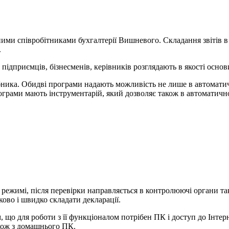
ними співробітниками бухгалтерії Вишневого. Складання звітів 
.
дприємців, бізнесменів, керівників розглядають в якості основи
ика. Обидві програми надають можливість не лише в автоматичн
рограми мають інструментарій, який дозволяє також в автоматич
режимі, після перевірки направляється в контролюючі органи так
ково і швидко складати декларації.
, що для роботи з її функціоналом потрібен ПК і доступ до Інте
кож з домашнього ПК.