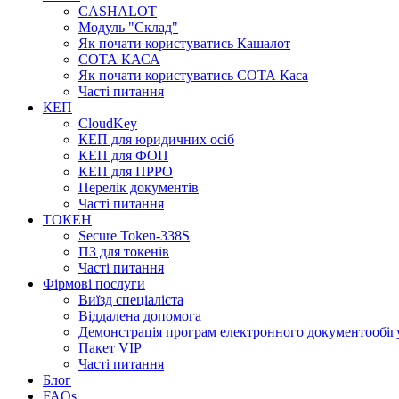
CASHALOT
Модуль "Склад"
Як почати користуватись Кашалот
СОТА КАСА
Як почати користуватись СОТА Каса
Часті питання
КЕП
CloudKey
КЕП для юридичних осіб
КЕП для ФОП
КЕП для ПРРО
Перелік документів
Часті питання
ТОКЕН
Secure Token-338S
ПЗ для токенів
Часті питання
Фірмові послуги
Виїзд спеціаліста
Віддалена допомога
Демонстрація програм електронного документообіг
Пакет VIP
Часті питання
Блог
FAQs