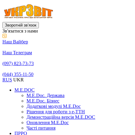
Зворотній звʼязок
Зв'язатися з нами
Наш Вайбер
Наш Телеграм
(097) 823-73-73
(044) 355-11-50
RUS
UKR
M.E.DOC
M.E.Doc. Держава
M.E.Doc. Бізнес
Додаткові модулі M.E.Doc
Рішення для роботи з е-ТТН
Демонстраційна версія M.E.DOC
Оновлення M.E.Doc
Часті питання
ПРРО