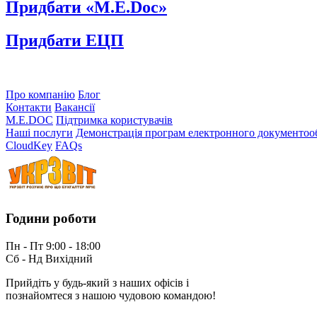
Придбати «M.E.Doc»
Придбати ЕЦП
Про компанію
Блог
Контакти
Вакансії
M.E.DOC
Підтримка користувачів
Наші послуги
Демонстрація програм електронного документоо
CloudKey
FAQs
Години роботи
Пн - Пт 9:00 - 18:00
Сб - Нд Вихідний
Прийдіть у будь-який з наших офісів і
познайомтеся з нашою чудовою командою!