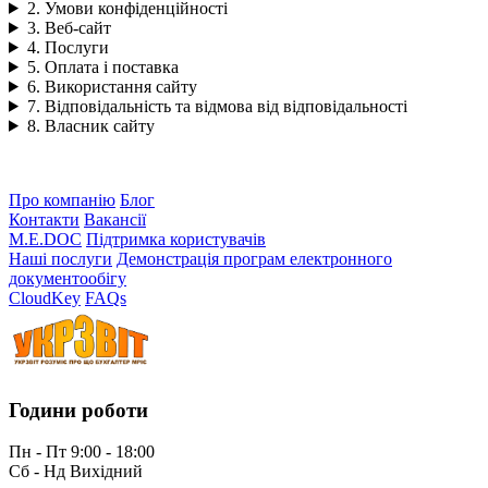
2. Умови конфіденційності
3. Веб-сайт
4. Послуги
5. Оплата і поставка
6. Використання сайту
7. Відповідальність та відмова від відповідальності
8. Власник сайту
Про компанію
Блог
Контакти
Вакансії
M.E.DOC
Підтримка користувачів
Наші послуги
Демонстрація програм електронного
документообігу
CloudKey
FAQs
Години роботи
Пн - Пт 9:00 - 18:00
Сб - Нд Вихідний