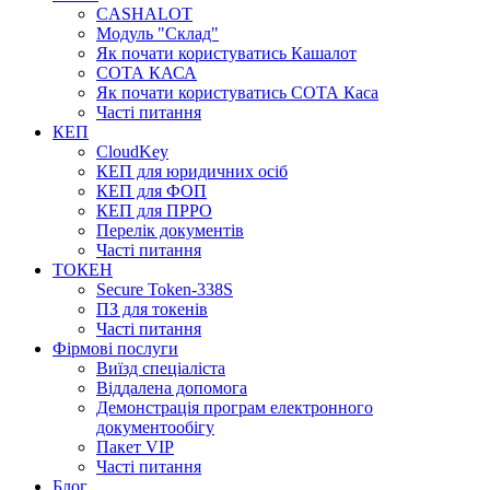
CASHALOT
Модуль "Склад"
Як почати користуватись Кашалот
СОТА КАСА
Як почати користуватись СОТА Каса
Часті питання
КЕП
CloudKey
КЕП для юридичних осіб
КЕП для ФОП
КЕП для ПРРО
Перелік документів
Часті питання
ТОКЕН
Secure Token-338S
ПЗ для токенів
Часті питання
Фірмові послуги
Виїзд спеціаліста
Віддалена допомога
Демонстрація програм електронного
документообігу
Пакет VIP
Часті питання
Блог