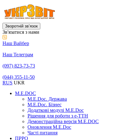
Зворотній звʼязок
Зв'язатися з нами
Наш Вайбер
Наш Телеграм
(097) 823-73-73
(044) 355-11-50
RUS
UKR
M.E.DOC
M.E.Doc. Держава
M.E.Doc. Бізнес
Додаткові модулі M.E.Doc
Рішення для роботи з е-ТТН
Демонстраційна версія M.E.DOC
Оновлення M.E.Doc
Часті питання
ПРРО