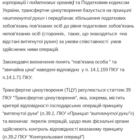
корпорацій і податкових органів
)
та Податковим кодексом
України, трансфертне ціноутворення базується
на принципі
«витягнутої руки»
і передбачає збільшення податкових
зобов’язань пов’язаних осіб до рівня податкових зобов’язань
непов’язаних осіб (сторонніх, таких, що знаходяться «на
відстані витягнутої руки») за умови співставності умов
здійснених ними операцій.
Законодавчі визначення понять “пов’язана особа “ та
“звичайна ціна” наведені відповідно у п. 14.1.159 ПКУ та
п.14.1.71 ПКУ.
Трансфертне ціноутворення (ТЦУ) регулюється статтею 39
ПКУ “Трансфертне ціноутворення”, яка, зокрема, містить
критерії відповідності господарських операцій принципу
“витягнутої руки” (
п.39.1. ПКУ «Принцип “витягнутої руки”»
)
та визначає перелік операцій, щодо яких фіскальні органи
здійснюють контроль відповідності вказаному принципу
(
п.39.2 ПКУ “Контрольовані операції”
)