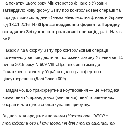
На початку цього року Міністерство фінансів України
затвердило нову форму Звіту про контрольовані операції та
порядок його складання (наказ Міністерства фінансів України
від 18.01.2016 № 8
Про затвердження форми та Порядку
складання Звіту про контрольовані операції,
далі –Наказ
№ 8).
Наказом № 8 форму Звіту про контрольовані операції
приведено у відповідність до положень Закону України від 15
липня 2015 року N 609-VIII «Про внесення змін до
Податкового кодексу України щодо трансфертного
ціноутворення» (Далі Закон 609).
Нагадаємо, що трансфертне ціноутворення — це методика
визначення “справедливої (звичайної) ціни” торгівельних
операцій для цілей оподаткування прибутку.
Згідно з міжнародними нормами (
Настанова ОЕСP з
трансфертного ціноутворення для транснаціональних