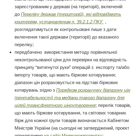
зареєстрованим у державі (на території), включеній
до
Переліку держав (територій), які відповідають
критеріям, установленим п. 39.2.1.2 ПКУ
,
розглядатимуться як контрольовані лише з дати
включення такої держави (території) до вказаного
переліку;
передбачено використання методу порівняльної
неконтрольованої ціни для перевірки на відповідність
принципу “витягнутої руки” операцій з експорту та/або
імпорту товарів, що мають біржове котирування;
діапазон цін розраховується на підставі біржових
котирувань згідно з
Порядком
розрахунку діапазону цін
(рентабельності) та медіани такого діапазону для
цілей трансфертного ціноутворення
; перелік товарів,
що мають біржове котирування, та світових товарних
бірж для кожної групи товарів визначається Кабінетом
Міністрів України (на сьогодні не затверджений, проект
оприлюднено
на сайті Мінекономрозвитку
;