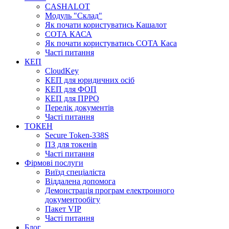
CASHALOT
Модуль "Склад"
Як почати користуватись Кашалот
СОТА КАСА
Як почати користуватись СОТА Каса
Часті питання
КЕП
CloudKey
КЕП для юридичних осіб
КЕП для ФОП
КЕП для ПРРО
Перелік документів
Часті питання
ТОКЕН
Secure Token-338S
ПЗ для токенів
Часті питання
Фірмові послуги
Виїзд спеціаліста
Віддалена допомога
Демонстрація програм електронного
документообігу
Пакет VIP
Часті питання
Блог