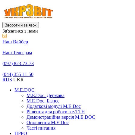
Зворотній звʼязок
Зв'язатися з нами
Наш Вайбер
Наш Телеграм
(097) 823-73-73
(044) 355-11-50
RUS
UKR
M.E.DOC
M.E.Doc. Держава
M.E.Doc. Бізнес
Додаткові модулі M.E.Doc
Рішення для роботи з е-ТТН
Демонстраційна версія M.E.DOC
Оновлення M.E.Doc
Часті питання
ПРРО