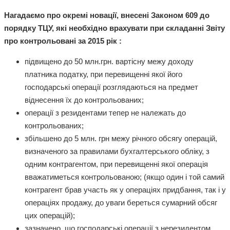
Нагадаємо про окремі новації, внесені Законом 609 до
порядку ТЦУ, які необхідно врахувати при складанні Звіту
про контрольовані за 2015 рік :
підвищено до 50 млн.грн. вартісну межу доходу
платника податку, при перевищенні якої його
господарські операції розглядаються на предмет
віднесення їх до контрольованих;
операції з резидентами тепер не належать до
контрольованих;
збільшено до 5 млн. грн межу річного обсягу операцій,
визначеного за правилами бухгалтерського обліку, з
одним контрагентом, при перевищенні якої операція
вважатиметься контрольованою; (якщо один і той самий
контрагент брав участь як у операціях придбання, так і у
операціях продажу, до уваги береться сумарний обсяг
цих операцій);
зазначено, що господарські операції з нерезидентом,