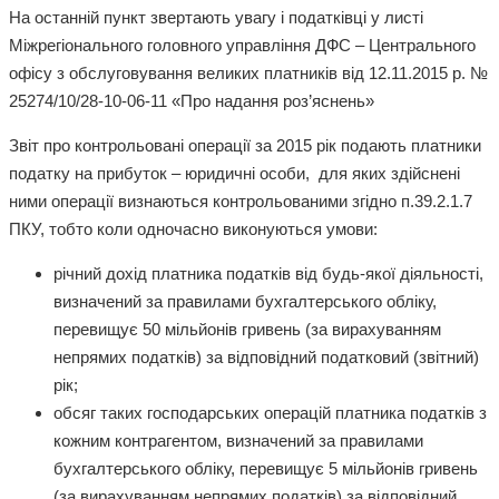
На останній пункт звертають увагу і податківці у листі
Міжрегіонального головного управління ДФС – Центрального
офісу з обслуговування великих платників від 12.11.2015 р. №
25274/10/28-10-06-11 «Про надання роз’яснень»
Звіт про контрольовані операції за 2015 рік подають платники
податку на прибуток – юридичні особи, для яких здійснені
ними операції визнаються контрольованими згідно п.39.2.1.7
ПКУ, тобто коли одночасно виконуються умови:
річний дохід платника податків від будь-якої діяльності,
визначений за правилами бухгалтерського обліку,
перевищує 50 мільйонів гривень (за вирахуванням
непрямих податків) за відповідний податковий (звітний)
рік;
обсяг таких господарських операцій платника податків з
кожним контрагентом, визначений за правилами
бухгалтерського обліку, перевищує 5 мільйонів гривень
(за вирахуванням непрямих податків) за відповідний