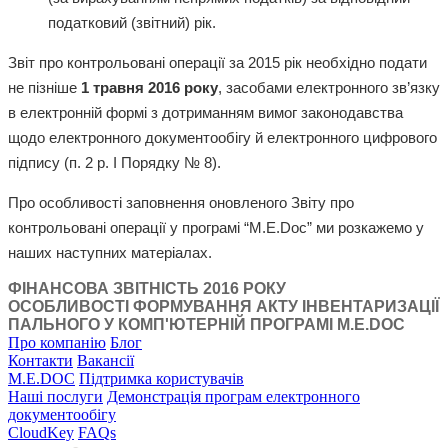
податковий (звітний) рік.
Звіт про контрольовані операції за 2015 рік необхідно подати
не пізніше
1 травня 2016 року
, засобами електронного зв’язку
в електронній формі з дотриманням вимог законодавства
щодо електронного документообігу й електронного цифрового
підпису (п. 2 р. І Порядку № 8).
Про особливості заповнення оновленого Звіту про
контрольовані операції у програмі “M.E.Doc” ми розкажемо у
наших наступних матеріалах.
ФІНАНСОВА ЗВІТНІСТЬ 2016 РОКУ
ОСОБЛИВОСТІ ФОРМУВАННЯ АКТУ ІНВЕНТАРИЗАЦІЇ
ПАЛЬНОГО У КОМП'ЮТЕРНІЙ ПРОГРАМІ M.E.DOC
Про компанію
Блог
Контакти
Вакансії
M.E.DOC
Підтримка користувачів
Наші послуги
Демонстрація програм електронного
документообігу
CloudKey
FAQs