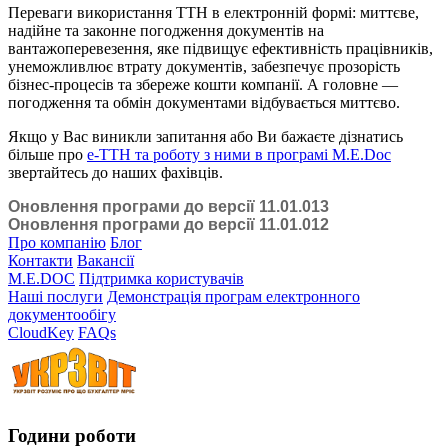
Переваги використання ТТН в електронній формі: миттєве,
надійне та законне погодження документів на
вантажоперевезення, яке підвищує ефективність працівників,
унеможливлює втрату документів, забезпечує прозорість
бізнес-процесів та збереже кошти компанії. А головне —
погодження та обмін документами відбувається миттєво.
Якщо у Вас виникли запитання або Ви бажаєте дізнатись
більше про
е-ТТН та роботу з ними в програмі M.E.Doc
звертайтесь до наших фахівців.
Оновлення програми до версії 11.01.013
Оновлення програми до версії 11.01.012
Про компанію
Блог
Контакти
Вакансії
M.E.DOC
Підтримка користувачів
Наші послуги
Демонстрація програм електронного
документообігу
CloudKey
FAQs
Години роботи