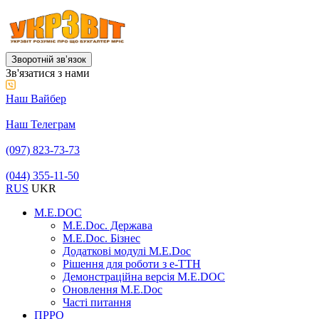
Зворотній звʼязок
Зв'язатися з нами
Наш Вайбер
Наш Телеграм
(097) 823-73-73
(044) 355-11-50
RUS
UKR
M.E.DOC
M.E.Doc. Держава
M.E.Doc. Бізнес
Додаткові модулі M.E.Doc
Рішення для роботи з е-ТТН
Демонстраційна версія M.E.DOC
Оновлення M.E.Doc
Часті питання
ПРРО