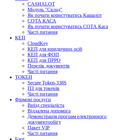
CASHALOT
Модуль "Склад"
Як почати користуватись Кашалот
СОТА КАСА
Як почати користуватись СОТА Каса
Часті питання
КЕП
CloudKey
КЕП для юридичних осіб
КЕП для ФОП
КЕП для ПРРО
Перелік документів
Часті питання
ТОКЕН
Secure Token-338S
ПЗ для токенів
Часті питання
Фірмові послуги
Виїзд спеціаліста
Віддалена допомога
Демонстрація програм електронного
документообігу
Пакет VIP
Часті питання
Блог