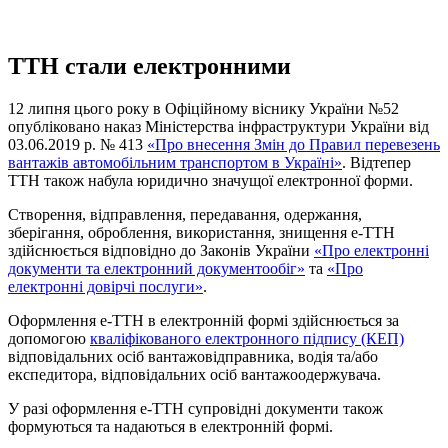
ТТН стали електронними
12 липня цього року в Офіційному віснику України №52
опубліковано наказ Міністерства інфраструктури України від
03.06.2019 р. № 413
«Про внесення Змін до Правил перевезень
вантажів автомобільним транспортом в Україні»
. Відтепер
ТТН також набула юридично значущої електронної форми.
Створення, відправлення, передавання, одержання,
зберігання, оброблення, використання, знищення е-ТТН
здійснюється відповідно до Законів України
«Про електронні
документи та електронний документообіг»
та
«Про
електронні довірчі послуги»
.
Оформлення е-ТТН в електронній формі здійснюється за
допомогою
кваліфікованого електронного підпису (КЕП)
відповідальних осіб вантажовідправника, водія та/або
експедитора, відповідальних осіб вантажоодержувача.
У разі оформлення е-ТТН супровідні документи також
формуються та надаються в електронній формі.