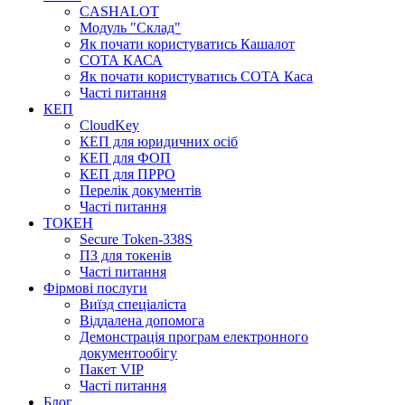
CASHALOT
Модуль "Склад"
Як почати користуватись Кашалот
СОТА КАСА
Як почати користуватись СОТА Каса
Часті питання
КЕП
CloudKey
КЕП для юридичних осіб
КЕП для ФОП
КЕП для ПРРО
Перелік документів
Часті питання
ТОКЕН
Secure Token-338S
ПЗ для токенів
Часті питання
Фірмові послуги
Виїзд спеціаліста
Віддалена допомога
Демонстрація програм електронного
документообігу
Пакет VIP
Часті питання
Блог