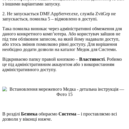
з іншими варіантами запуску.
2. Не запускається DMF.AppServer.exe, служба ZvitGrp не
запускається, помилка 5 – відмовлено в доступі.
Така помилка виникає через адміністративні обмеження для
даного конкретного комп’ютера. Або користувач зайшов не
під тим обліковим записом, на який йому надавали доступ,
або хтось змінив помилково рівні доступу. Для вирішення
необхідно додати дозволи на каталог Медок для Системи.
Відкриваємо папку правой кнопкою –
Властивості
. Робимо
це під адміністративним аккаунтом або з використанням
адміністративного доступу.
В розділі
Безпека
обираємо
Система
– і проставляємо всі
дозволи у віконці нижче.