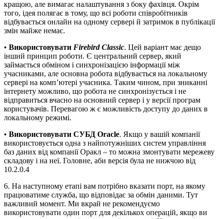
кращою, але вимагає налаштування з боку фахівця. Окрім
того, ідея полягає в тому, що всі роботи співробітників
відбувається онлайн на одному сервері й затримок в публікації
змін майже немає.
•
Використовувати
Firebird Classic
. Цей варіант має дещо
інший принцип роботи. Є центральний сервер, який
займається обміном і синхронізацією інформації між
учасниками, але основна робота відбувається на локальному
сервері на комп’ютері учасника. Таким чином, при зниканні
інтернету можливо, що робота не синхронізується і не
відправиться вчасно на основний сервер і у версії програм
користувачів. Перевагою ж є можливість доступу до даних в
локальному режимі.
•
Використовувати СУБД Oracle
. Якщо у вашій компанії
використовується одна з найпотужніших систем управління
баз даних від компанії Оракл – то можна змонтувати мережеву
складову і на неї. Головне, аби версія була не нижчою від
10.2.0.4
6. На наступному етапі вам потрібно вказати порт, на якому
працюватиме служба, що відповідає за обмін даними. Тут
важливий момент. Ми вкрай не рекомендуємо
використовувати один порт для декількох операцій, якщо ви