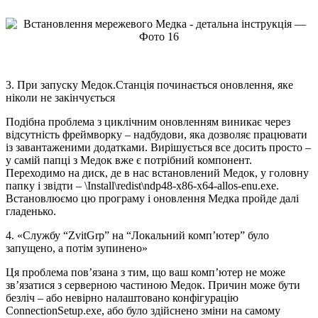
3. При запуску Медок.Станція починається оновлення, яке
ніколи не закінчується
Подібна проблема з циклічним оновленням виникає через
відсутність фреймворку – надбудови, яка дозволяє працювати
із завантаженими додатками. Вирішується все досить просто –
у самій папці з Медок вже є потрібний компонент.
Переходимо на диск, де в нас встановлений Медок, у головну
папку і звідти – \Install\redist\ndp48-x86-x64-allos-enu.exe.
Встановлюємо цю програму і оновлення Медка пройде далі
гладенько.
4. «Службу “ZvitGrp” на “Локальний комп’ютер” було
запущено, а потім зупинено»
Ця проблема пов’язана з тим, що ваш комп’ютер не може
зв’язатися з серверною частиною Медок. Причин може бути
безліч – або невірно налаштовано конфігурацію
ConnectionSetup.exe, або було здійснено зміни на самому