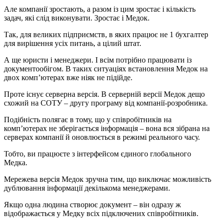
Але компанії зростають, а разом із цим зростає і кількість
задач, які слід виконувати. Зростає і Медок.
Так, для великих підприємств, в яких працює не 1 бухгалтер
для вирішення усіх питань, а цілий штат.
А ще юристи і менеджери. І всім потрібно працювати із
документообігом. В таких ситуаціях встановлення Медок на
двох комп’ютерах вже ніяк не підійде.
Проте існує серверна версія. В серверній версії Медок дещо
схожий на СОТУ – другу програму від компанії-розробника.
Подібність полягає в тому, що у співробітників на
комп’ютерах не зберігається інформація – вона вся зібрана на
серверах компанії й оновлюється в режимі реального часу.
Тобто, ви працюєте з інтерфейсом єдиного глобального
Медка.
Мережева версія Медок зручна тим, що виключає можливість
дублювання інформації декількома менеджерами.
Якщо одна людина створює документ – він одразу ж
відображається у Медку всіх підключених співробітників.