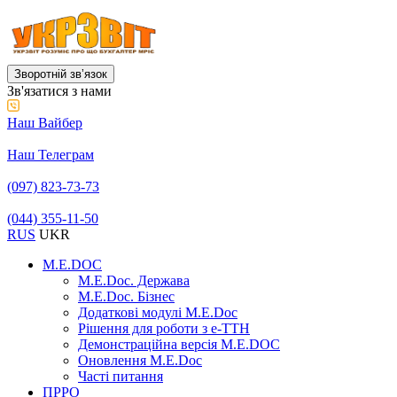
Зворотній звʼязок
Зв'язатися з нами
Наш Вайбер
Наш Телеграм
(097) 823-73-73
(044) 355-11-50
RUS
UKR
M.E.DOC
M.E.Doc. Держава
M.E.Doc. Бізнес
Додаткові модулі M.E.Doc
Рішення для роботи з е-ТТН
Демонстраційна версія M.E.DOC
Оновлення M.E.Doc
Часті питання
ПРРО