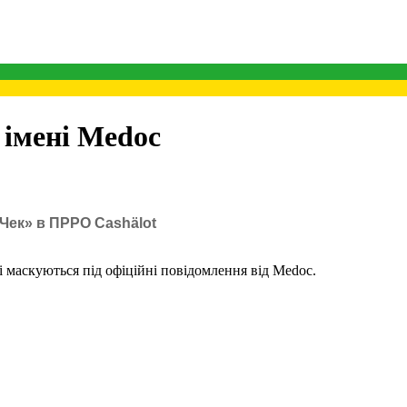
 імені Medoc
Чек» в ПРРО Cashӓlot
і маскуються під офіційні повідомлення від Medoc.