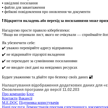
▪️ шкідливі посилання
▪️ файли для завантаження
▪️ фейкові повідомлення про оновлення чи документи
❗️ Відкриття вкладень або перехід за посиланнями може при
Нагадуємо просте правило кібербезпеки:
“Якщо ви отримали лист, якого не очікували — сприймайте йог
Як убезпечити себе:
✔️ уважно перевіряйте адресу відправника
✔️ не відкривайте підозрілі вкладення
✔️ не переходьте за сумнівними посиланнями
✔️ не вводьте свої дані на невідомих ресурсах
Будьте уважними та дбайте про безпеку своїх даних 🔐
Налаштування відображення додаткових даних для «є
Оновлення програми до версії 11.02.203
Про компанію
Блог
Контакти
Вакансії
M.E.DOC
Підтримка користувачів
Наші послуги
Демонстрація програм електронного документоо