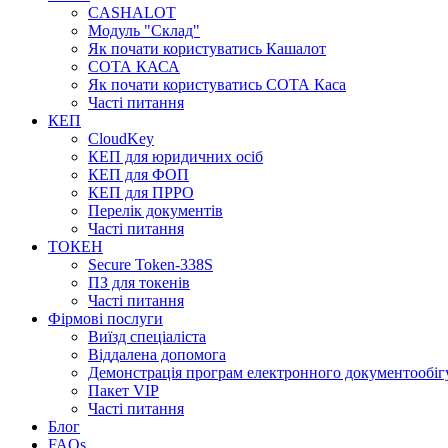
CASHALOT
Модуль "Склад"
Як почати користуватись Кашалот
СОТА КАСА
Як почати користуватись СОТА Каса
Часті питання
КЕП
CloudKey
КЕП для юридичних осіб
КЕП для ФОП
КЕП для ПРРО
Перелік документів
Часті питання
ТОКЕН
Secure Token-338S
ПЗ для токенів
Часті питання
Фірмові послуги
Виїзд спеціаліста
Віддалена допомога
Демонстрація програм електронного документообіг
Пакет VIP
Часті питання
Блог
FAQs