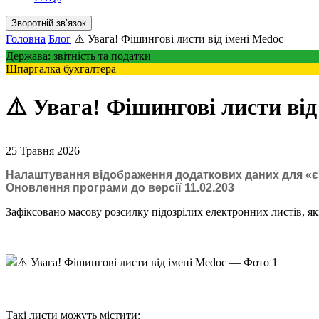
Зворотній звʼязок
Головна
Блог
⚠️ Увага! Фішингові листи від імені Medoc
Держава: звітність та податки
Шпаргалка бухгалтера
⚠️ Увага! Фішингові листи від
25 Травня 2026
Налаштування відображення додаткових даних для «є
Оновлення програми до версії 11.02.203
Зафіксовано масову розсилку підозрілих електронних листів, як
Такі листи можуть містити: