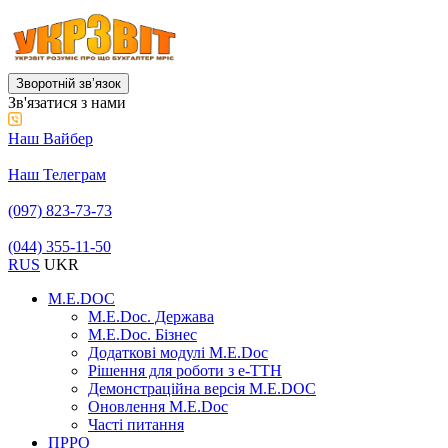
Зворотній звʼязок
Зв'язатися з нами
Наш Вайбер
Наш Телеграм
(097) 823-73-73
(044) 355-11-50
RUS
UKR
M.E.DOC
M.E.Doc. Держава
M.E.Doc. Бізнес
Додаткові модулі M.E.Doc
Рішення для роботи з е-ТТН
Демонстраційна версія M.E.DOC
Оновлення M.E.Doc
Часті питання
ПРРО