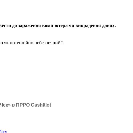
звести до зараження комп’ютера чи викрадення даних.
о як потенційно небезпечний”.
Чек» в ПРРО Cashӓlot
бігу