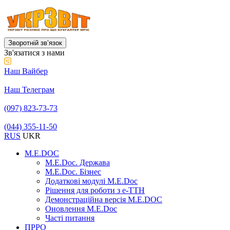
Зворотній звʼязок
Зв'язатися з нами
Наш Вайбер
Наш Телеграм
(097) 823-73-73
(044) 355-11-50
RUS
UKR
M.E.DOC
M.E.Doc. Держава
M.E.Doc. Бізнес
Додаткові модулі M.E.Doc
Рішення для роботи з е-ТТН
Демонстраційна версія M.E.DOC
Оновлення M.E.Doc
Часті питання
ПРРО