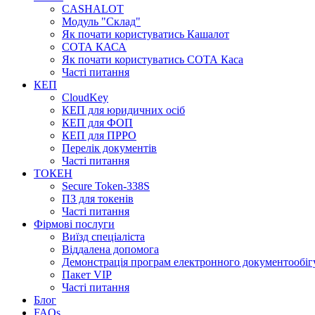
CASHALOT
Модуль "Склад"
Як почати користуватись Кашалот
СОТА КАСА
Як почати користуватись СОТА Каса
Часті питання
КЕП
CloudKey
КЕП для юридичних осіб
КЕП для ФОП
КЕП для ПРРО
Перелік документів
Часті питання
ТОКЕН
Secure Token-338S
ПЗ для токенів
Часті питання
Фірмові послуги
Виїзд спеціаліста
Віддалена допомога
Демонстрація програм електронного документообіг
Пакет VIP
Часті питання
Блог
FAQs