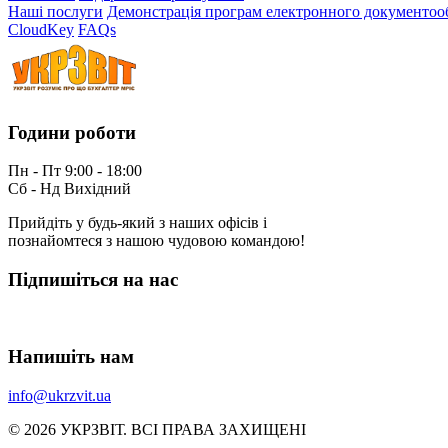
Наші послуги
Демонстрація програм електронного документоо
CloudKey
FAQs
Години роботи
Пн - Пт 9:00 - 18:00
Сб - Нд Вихідний
Прийдіть у будь-який з наших офісів і
познайомтеся з нашою чудовою командою!
Підпишіться на нас
Напишіть нам
info@ukrzvit.ua
© 2026 УКРЗВIТ. ВСI ПРАВА ЗАХИЩЕНI