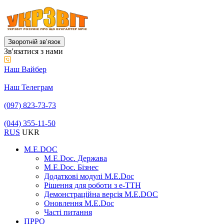
Зворотній звʼязок
Зв'язатися з нами
Наш Вайбер
Наш Телеграм
(097) 823-73-73
(044) 355-11-50
RUS
UKR
M.E.DOC
M.E.Doc. Держава
M.E.Doc. Бізнес
Додаткові модулі M.E.Doc
Рішення для роботи з е-ТТН
Демонстраційна версія M.E.DOC
Оновлення M.E.Doc
Часті питання
ПРРО