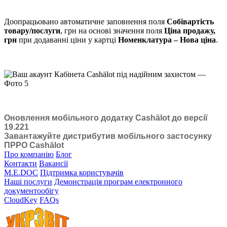
Доопрацьовано автоматичне заповнення поля
Собівартість
товару/послуги
, грн на основі значення поля
Ціна продажу,
грн
при додаванні ціни у картці
Номенклатура – Нова ціна
.
Оновлення мобільного додатку Cashӓlot до версії
19.221
Завантажуйте дистрибутив мобільного застосунку
ПРРО Cashӓlot
Про компанію
Блог
Контакти
Вакансії
M.E.DOC
Підтримка користувачів
Наші послуги
Демонстрація програм електронного
документообігу
CloudKey
FAQs