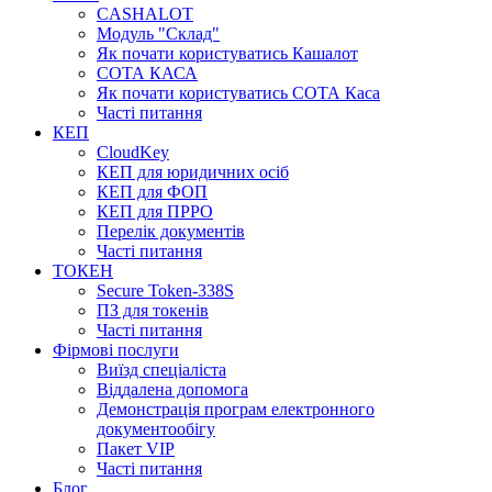
CASHALOT
Модуль "Склад"
Як почати користуватись Кашалот
СОТА КАСА
Як почати користуватись СОТА Каса
Часті питання
КЕП
CloudKey
КЕП для юридичних осіб
КЕП для ФОП
КЕП для ПРРО
Перелік документів
Часті питання
ТОКЕН
Secure Token-338S
ПЗ для токенів
Часті питання
Фірмові послуги
Виїзд спеціаліста
Віддалена допомога
Демонстрація програм електронного
документообігу
Пакет VIP
Часті питання
Блог