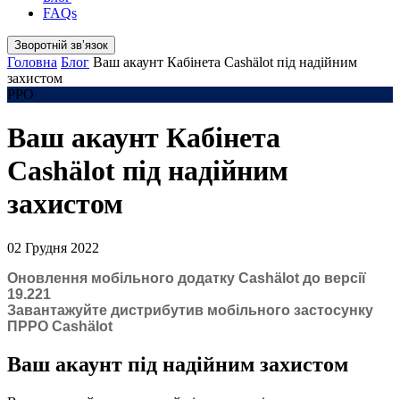
FAQs
Зворотній звʼязок
Головна
Блог
Ваш акаунт Кабінета Cashӓlot під надійним
захистом
РРО
Ваш акаунт Кабінета
Cashӓlot під надійним
захистом
02 Грудня 2022
Оновлення мобільного додатку Cashӓlot до версії
19.221
Завантажуйте дистрибутив мобільного застосунку
ПРРО Cashӓlot
Ваш акаунт під надійним захистом