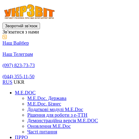
Зворотній звʼязок
Зв'язатися з нами
Наш Вайбер
Наш Телеграм
(097) 823-73-73
(044) 355-11-50
RUS
UKR
M.E.DOC
M.E.Doc. Держава
M.E.Doc. Бізнес
Додаткові модулі M.E.Doc
Рішення для роботи з е-ТТН
Демонстраційна версія M.E.DOC
Оновлення M.E.Doc
Часті питання
ПРРО