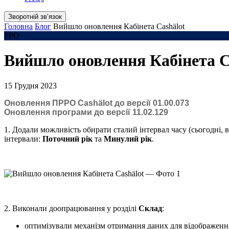
Зворотній звʼязок
Головна
Блог
Вийшло оновлення Кабінета Cashӓlot
РРО
Вийшло оновлення Кабінета C
15 Грудня 2023
Оновлення ПРРО Cashӓlot до версії 01.00.073
Оновлення програми до версії 11.02.129
1. Додали можливість обирати сталий інтервал часу (сьогодні, в
інтервали:
Поточний рік
та
Минулий рік
.
2. Виконали доопрацювання у розділі
Склад
:
оптимізували механізм отримання даних для відображення