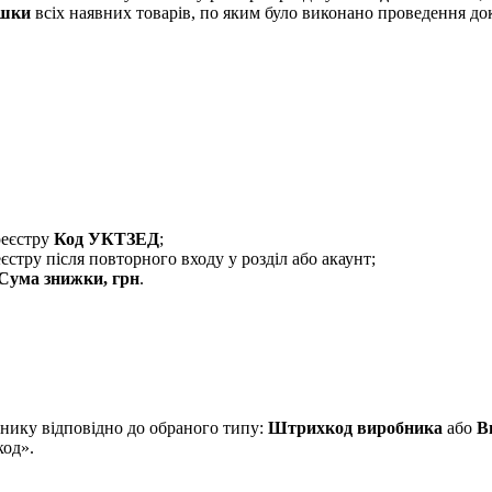
ишки
всіх наявних товарів, по яким було виконано проведення д
реєстру
Код УКТЗЕД
;
стру після повторного входу у розділ або акаунт;
Сума знижки, грн
.
нику відповідно до обраного типу:
Штрихкод виробника
або
В
код».