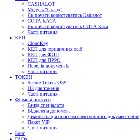
CASHALOT
Модуль "Склад"
Як почати користуватись Кашалот
СОТА КАСА
Як почати користуватись СОТА Каса
Часті питання
КЕП
CloudKey
КЕП для юридичних осіб
КЕП для ФОП
КЕП для ПРРО
Перелік документів
Часті питання
ТОКЕН
Secure Token-338S
ПЗ для токенів
Часті питання
Фірмові послуги
Виїзд спеціаліста
Віддалена допомога
Демонстрація програм електронного документообіг
Пакет VIP
Часті питання
Блог
FAQs