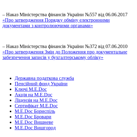
– Наказ Міністерства фінансів України №557 від 06.06.2017
«Про затвердження Порядку обміну електронними
документами з контролюючими органами»
– Наказ Міністерства фінансів України №372 від 07.06.2010
«Про затвердження Змін до Положення про документальне
забезпечення записів у бухгалтерському обліку»
Державна податкова служба
Пенсійний фонд України
Ключі M.E.Doc
Акція на M.E.Doc
Ліцензія на M.E.Doc
Сертифікат M.E.Doc
M.E.Doc Бориспіль
M.E.Doc Бровари
M.E.Doc Вишневе
M.E.Doc Вишгород