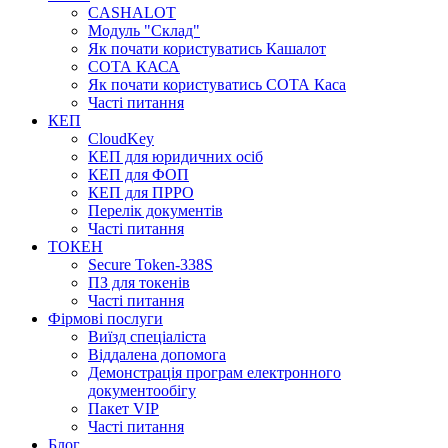
CASHALOT
Модуль "Склад"
Як почати користуватись Кашалот
СОТА КАСА
Як почати користуватись СОТА Каса
Часті питання
КЕП
CloudKey
КЕП для юридичних осіб
КЕП для ФОП
КЕП для ПРРО
Перелік документів
Часті питання
ТОКЕН
Secure Token-338S
ПЗ для токенів
Часті питання
Фірмові послуги
Виїзд спеціаліста
Віддалена допомога
Демонстрація програм електронного
документообігу
Пакет VIP
Часті питання
Блог