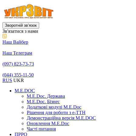
Зворотній звʼязок
Зв'язатися з нами
Наш Вайбер
Наш Телеграм
(097) 823-73-73
(044) 355-11-50
RUS
UKR
M.E.DOC
M.E.Doc. Держава
M.E.Doc. Бізнес
Додаткові модулі M.E.Doc
Рішення для роботи з е-ТТН
Демонстраційна версія M.E.DOC
Оновлення M.E.Doc
Часті питання
ПРРО