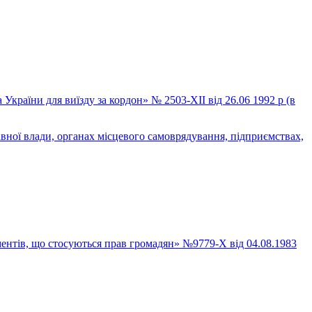
раїни для виїзду за кордон» № 2503-XII від 26.06 1992 р (в
ної влади, органах місцевого самоврядування, підприємствах,
ментів, що стосуються прав громадян» №9779-Х від 04.08.1983