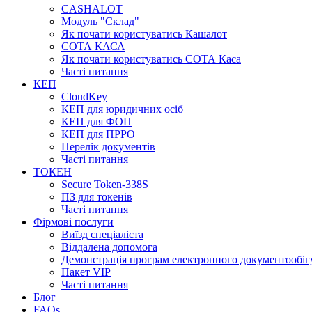
CASHALOT
Модуль "Склад"
Як почати користуватись Кашалот
СОТА КАСА
Як почати користуватись СОТА Каса
Часті питання
КЕП
CloudKey
КЕП для юридичних осіб
КЕП для ФОП
КЕП для ПРРО
Перелік документів
Часті питання
ТОКЕН
Secure Token-338S
ПЗ для токенів
Часті питання
Фірмові послуги
Виїзд спеціаліста
Віддалена допомога
Демонстрація програм електронного документообіг
Пакет VIP
Часті питання
Блог
FAQs