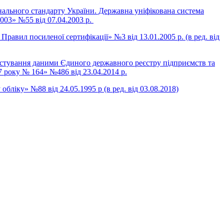
нального стандарту України. Державна уніфікована система
003» №55 від 07.04.2003 р.
авил посиленої сертифікації» №3 від 13.01.2005 р. (в ред. від
истування даними Єдиного державного реєстру підприємств та
07 року № 164
» №486 від 23.04.2014 р.
ліку» №88 від 24.05.1995 р (в ред. від 03.08.2018)