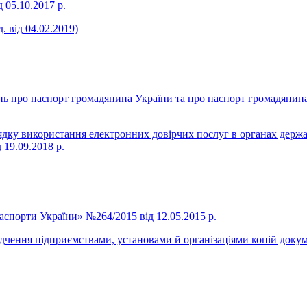
д 05.10.2017 р.
. від 04.02.2019)
про паспорт громадянина України та про паспорт громадянина Ук
дку використання електронних довірчих послуг в органах держав
 19.09.2018 р.
спорти України» №264/2015 від 12.05.2015 р.
ідчення підприємствами, установами й організаціями копій доку