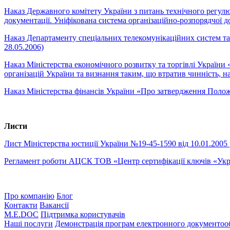
Наказ Державного комітету України з питань технічного регул
документації. Уніфікована система організаційно-розпорядчої
Наказ Департаменту спеціальних телекомунікаційних систем та 
28.05.2006)
Наказ Міністерства економічного розвитку та торгівлі України 
організацій України та визнання таким, що втратив чинність, 
Наказ Міністерства фінансів України «Про затвердження Положен
Листи
Лист Міністерства юстиції України №19-45-1590 від 10.01.20
Регламент роботи АЦСК ТОВ «Центр сертифікації ключів «Укр
Про компанію
Блог
Контакти
Вакансії
M.E.DOC
Підтримка користувачів
Наші послуги
Демонстрація програм електронного документоо