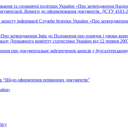
ювання та споживчої політики України «Про затвердження Націо
 документації. Вимоги до оформлювання документів. ДСТУ 4163-2
захисту інформації Служби безпеки України «Про затвердження Пр
«
Про затвердження Змін до Положення про порядок і умови кор
наказу Державного комітету статистики України від 12 червня 20
ня про документальне забезпечення записів у бухгалтерському об
05 р “Щодо оформлення первинних документів”
аїна»
бігу