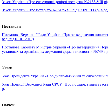
Закон України «Про електронні довірчі послуги» №2155-V
I
I
I
ві
Закон України «Про нотаріат» № 3425-XII від 02.09.1993 р (в ред
Постанови
Постанова Верховної Ради України «Про затвердження положень 
ред. від 01.01.2019)
Постанова Кабінету Міністрів України «Про затвердження Поря
установах та організаціях державної форми власності» №749 від
Укази
Указ Президента України «Про дипломатичний та службовий па
Указ Президії Верховної Ради СРСР «Про порядок видачі і засв
р
.
Накази