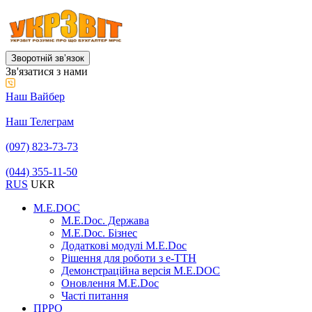
Зворотній звʼязок
Зв'язатися з нами
Наш Вайбер
Наш Телеграм
(097) 823-73-73
(044) 355-11-50
RUS
UKR
M.E.DOC
M.E.Doc. Держава
M.E.Doc. Бізнес
Додаткові модулі M.E.Doc
Рішення для роботи з е-ТТН
Демонстраційна версія M.E.DOC
Оновлення M.E.Doc
Часті питання
ПРРО