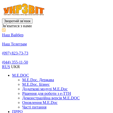
Зворотній звʼязок
Зв'язатися з нами
Наш Вайбер
Наш Телеграм
(097) 823-73-73
(044) 355-11-50
RUS
UKR
M.E.DOC
M.E.Doc. Держава
M.E.Doc. Бізнес
Додаткові модулі M.E.Doc
Рішення для роботи з е-ТТН
Демонстраційна версія M.E.DOC
Оновлення M.E.Doc
Часті питання
ПРРО