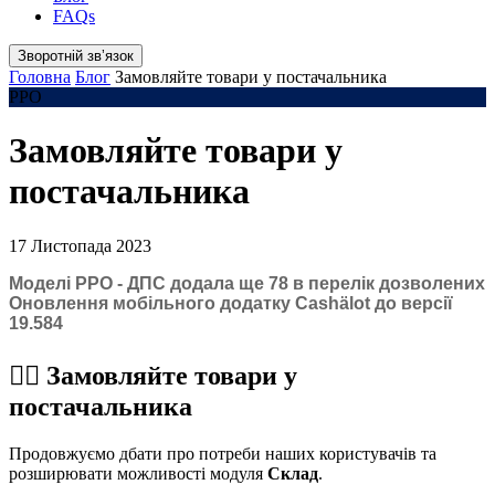
FAQs
Зворотній звʼязок
Головна
Блог
Замовляйте товари у постачальника
РРО
Замовляйте товари у
постачальника
17 Листопада 2023
Моделі РРО - ДПС додала ще 78 в перелік дозволених
Оновлення мобільного додатку Cashӓlot до версії
19.584
☝🏻
Замовляйте товари у
постачальника
Продовжуємо дбати про потреби наших користувачів та
розширювати можливості модуля
Склад
.