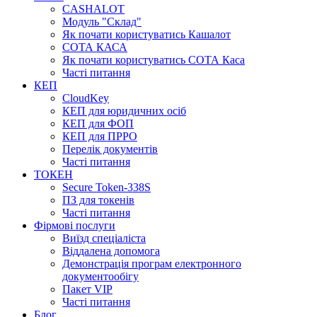
CASHALOT
Модуль "Склад"
Як почати користуватись Кашалот
СОТА КАСА
Як почати користуватись СОТА Каса
Часті питання
КЕП
CloudKey
КЕП для юридичних осіб
КЕП для ФОП
КЕП для ПРРО
Перелік документів
Часті питання
ТОКЕН
Secure Token-338S
ПЗ для токенів
Часті питання
Фірмові послуги
Виїзд спеціаліста
Віддалена допомога
Демонстрація програм електронного
документообігу
Пакет VIP
Часті питання
Блог