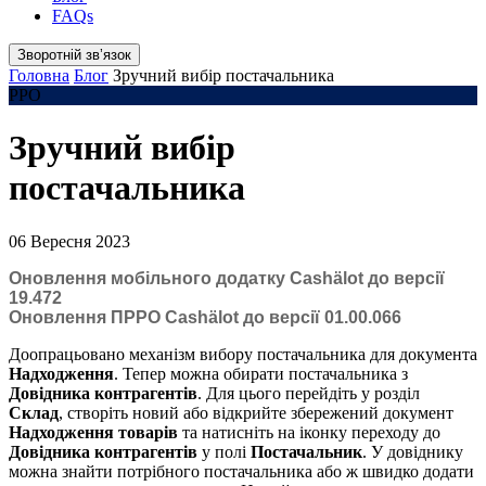
FAQs
Зворотній звʼязок
Головна
Блог
Зручний вибір постачальника
РРО
Зручний вибір
постачальника
06 Вересня 2023
Оновлення мобільного додатку Cashӓlot до версії
19.472
Оновлення ПРРО Cashӓlot до версії 01.00.066
Доопрацьовано механізм вибору постачальника для документа
Надходження
. Тепер можна обирати постачальника з
Довідника контрагентів
. Для цього перейдіть у розділ
Склад
, створіть новий або відкрийте збережений документ
Надходження товарів
та натисніть на іконку переходу до
Довідника контрагентів
у полі
Постачальник
. У довіднику
можна знайти потрібного постачальника або ж швидко додати