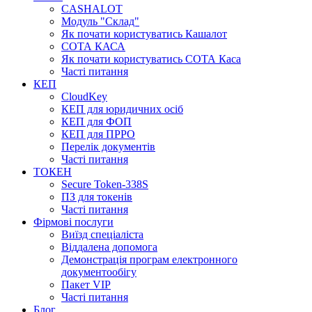
CASHALOT
Модуль "Склад"
Як почати користуватись Кашалот
СОТА КАСА
Як почати користуватись СОТА Каса
Часті питання
КЕП
CloudKey
КЕП для юридичних осіб
КЕП для ФОП
КЕП для ПРРО
Перелік документів
Часті питання
ТОКЕН
Secure Token-338S
ПЗ для токенів
Часті питання
Фірмові послуги
Виїзд спеціаліста
Віддалена допомога
Демонстрація програм електронного
документообігу
Пакет VIP
Часті питання
Блог