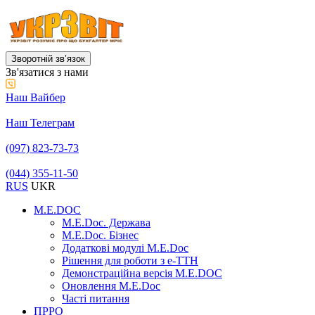
Зворотній звʼязок
Зв'язатися з нами
Наш Вайбер
Наш Телеграм
(097) 823-73-73
(044) 355-11-50
RUS
UKR
M.E.DOC
M.E.Doc. Держава
M.E.Doc. Бізнес
Додаткові модулі M.E.Doc
Рішення для роботи з е-ТТН
Демонстраційна версія M.E.DOC
Оновлення M.E.Doc
Часті питання
ПРРО