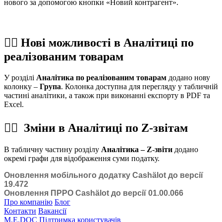
нового за допомогою кнопки «Новий контрагент».
☝🏻
Нові можливості в Аналітиці по
реалізованим товарам
У розділі
Аналітика по реалізованим товарам
додано нову
колонку –
Група
. Колонка доступна для перегляду у табличній
частині аналітики, а також при виконанні експорту в PDF та
Excel.
☝🏻
Зміни в Аналітиці по Z-звітам
В табличну частину розділу
Аналітика – Z-звіти
додано
окремі графи для відображення суми податку.
Оновлення мобільного додатку Cashӓlot до версії
19.472
Оновлення ПРРО Cashӓlot до версії 01.00.066
Про компанію
Блог
Контакти
Вакансії
M.E.DOC
Підтримка користувачів